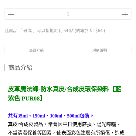
此商品 「 最高 」可以折抵紅利
64
點 (約等於
NT$64
)
商品介紹
規格說明
商品介紹
皮革魔法師-防水真皮/合成皮環保染料【藍
紫色 PUR08】
共有35ml、150ml、300ml、500ml包裝。
真皮/合成皮製品，常會因平日使用磨損、陽光曝曬、
不當清潔保養等因素，使表面彩色塗層有所損傷，造成