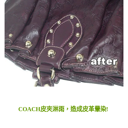
COACH皮夾淋雨，造成皮革暈染!