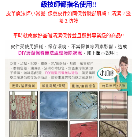
級技師都指名使用!!
皮革魔法師小常識: 保養皮件如同保養臉部肌膚 1.清潔 2.滋
養 3.防護
平時就應做好基礎清潔保養並且選對專業級的商品!!