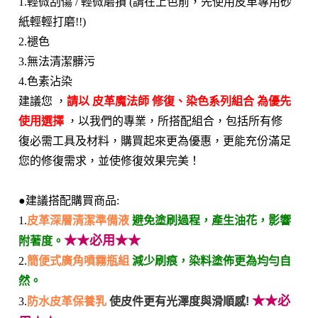
1.輕微刮傷 / 輕微磨損 (請在上色前，先使用皮革專用砂
紙輕輕打磨!!)
2.褪色
3.無法清潔髒污
4.色素沾染
建議您 ，
請以 皮革魔法師 修復、染色系列組合 為優先
使用選擇
，以我們的專業，所搭配組合，包括所有修
復必需工具及材料，購買起來更為優惠，更能充份滿足
您的修復需求，並使修復效果完美！
●建議搭配購買商品:
1.
皮革深層清潔準備液
避免塗刷過程，產生油花，影響
★★必用★★
附著度。
2.
簡便式廣角噴霧瓶組
減少刷痕，染料塗佈更為均勻自
然。
★★必
3.
防水皮革保養乳
使皮件更有光澤度與滑順感!