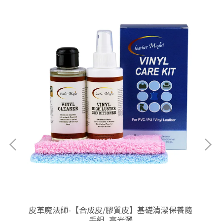
保養
皮革魔法師-【合成皮/膠質皮】基礎清潔保養隨
皮
手組_高光澤