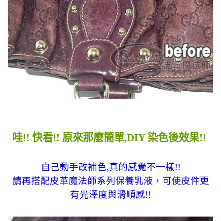
哇!! 快看!! 原來那麼簡單,DIY 染色後效果!!
自己動手改補色,真的感覺不一樣!!
請再搭配皮革魔法師系列保養乳液，可使皮件更
有光澤度與滑順感!!