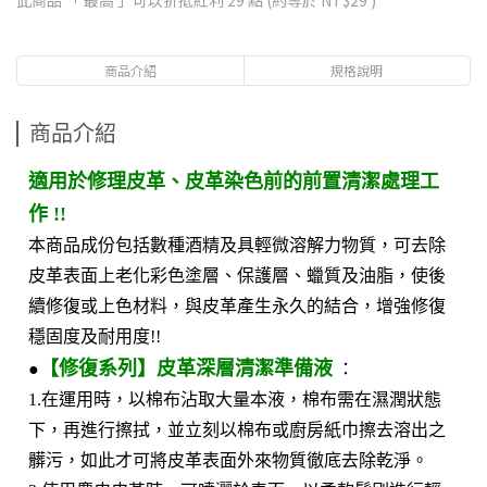
此商品 「 最高 」可以折抵紅利
29
點 (約等於
NT$29
)
商品介紹
規格說明
商品介紹
適用於修理皮革、皮革染色前的前置清潔處理工
作 !!
本商品成份包括數種酒精及具輕微溶解力物質，可去除
皮革表面上老化彩色塗層、保護層、蠟質及油脂，使後
續修復或上色材料，與皮革產生永久的結合，增強修復
穩固度及耐用度!!
【修復系列】皮革深層清潔準備液
●
：
1.在運用時，以棉布沾取大量本液，棉布需在濕潤狀態
下，再進行擦拭，並立刻以棉布或廚房紙巾擦去溶出之
髒污，如此才可將皮革表面外來物質徹底去除乾淨。