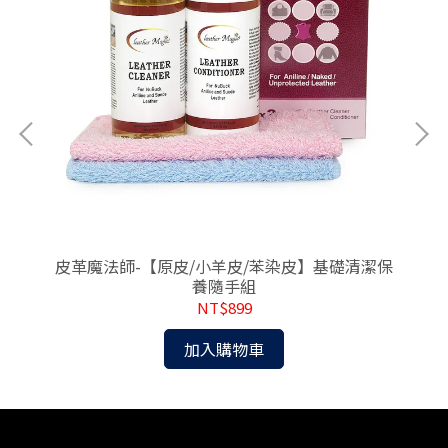
皮革魔法師-【原皮/小羊皮/苯染皮】基礎清潔保
皮
養隨手組
NT$899
加入購物車