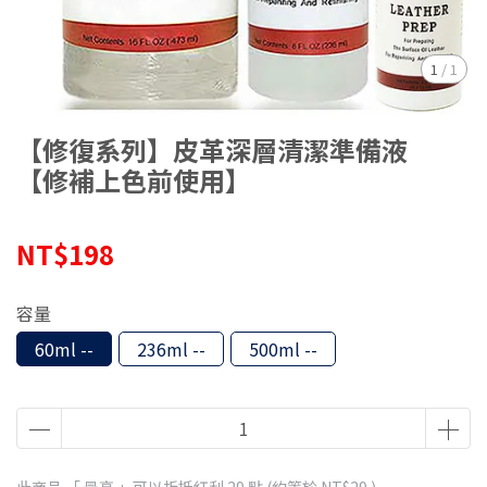
1
/
1
【修復系列】皮革深層清潔準備液
【修補上色前使用】
NT$198
容量
60ml --
236ml --
500ml --