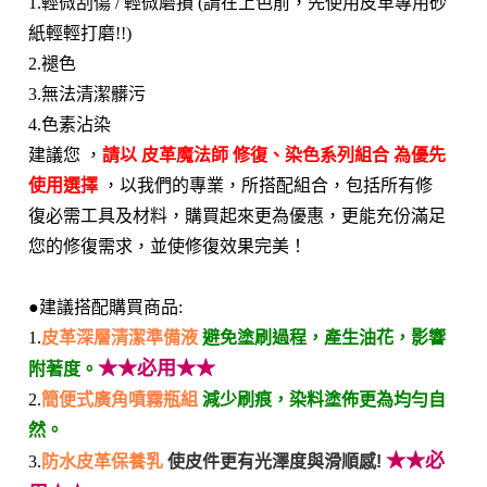
1.輕微刮傷 / 輕微磨損 (請在上色前，先使用皮革專用砂
紙輕輕打磨!!)
2.褪色
3.無法清潔髒污
4.色素沾染
建議您 ，
請以 皮革魔法師 修復、染色系列組合 為優先
使用選擇
，以我們的專業，所搭配組合，包括所有修
復必需工具及材料，購買起來更為優惠，更能充份滿足
您的修復需求，並使修復效果完美！
●建議搭配購買商品:
1.
皮革深層清潔準備液
避免塗刷過程，產生油花，影響
★★必用★★
附著度。
2.
簡便式廣角噴霧瓶組
減少刷痕，染料塗佈更為均勻自
然。
★★必
3.
防水皮革保養乳
使皮件更有光澤度與滑順感!