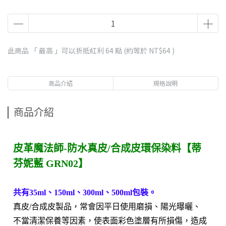
此商品 「 最高 」可以折抵紅利
64
點 (約等於
NT$64
)
商品介紹
規格說明
商品介紹
皮革魔法師-防水真皮/合成皮環保染料【蒂
芬妮藍 GRN02】
共有35ml、150ml、300ml、500ml包裝。
真皮/合成皮製品，常會因平日使用磨損、陽光曝曬、
不當清潔保養等因素，使表面彩色塗層有所損傷，造成