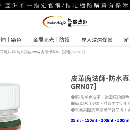
修補｜染色
金屬亮光｜防護
專人清潔保養
解
革魔法師-防水真皮/合成皮環保染料【綠色 GRN07】
皮革魔法師-防水真
GRN07】
●磨損/褪色皮革，染回原始顏色
●簡易使用步驟，附有中文使用說
●來自美國皮革專業保養品牌，為
35ml、150ml、300ml、500m