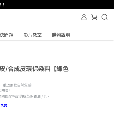
決問題
影片教室
購物說明
皮/合成皮環保染料【綠色
，重塑柔軟自然質感!
明書!
國際間指定的皮革保養油 / 乳。
l 包裝