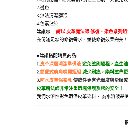
2.褪色
3.無法清潔髒污
4.色素沾染
建議您 ，
請以 皮革魔法師 修復、染色系列組
充份滿足您的修復需求，並使修復效果完美！
●建議搭配購買商品:
1.
皮革深層清潔準備液
避免塗刷過程，產生油
2.
簡便式廣角噴霧瓶組
減少刷痕，染料塗佈更
3.
防水皮革保養乳
使皮件更有光澤度與滑順感
皮革魔法師非常注重環境保護及您的安全！
我們水溶性彩色環保皮革染料， 為水溶液基