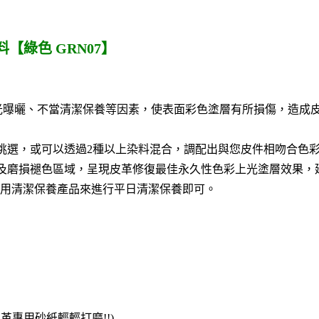
【綠色 GRN07】
光曝曬、不當清潔保養等因素，使表面彩色塗層有所損傷，造成皮
挑選，或可以透過2種以上染料混合，調配出與您皮件相吻合色
及磨損褪色區域，呈現皮革修復最佳永久性色彩上光塗層效果，
用清潔保養產品來進行平日清潔保養即可。
皮革專用砂紙輕輕打磨!!)