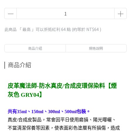
此商品 「 最高 」可以折抵紅利
64
點 (約等於
NT$64
)
商品介紹
規格說明
商品介紹
皮革魔法師-防水真皮/合成皮環保染料【煙
灰色 GRY04】
共有35ml、150ml、300ml、500ml包裝。
真皮/合成皮製品，常會因平日使用磨損、陽光曝曬、
不當清潔保養等因素，使表面彩色塗層有所損傷，造成