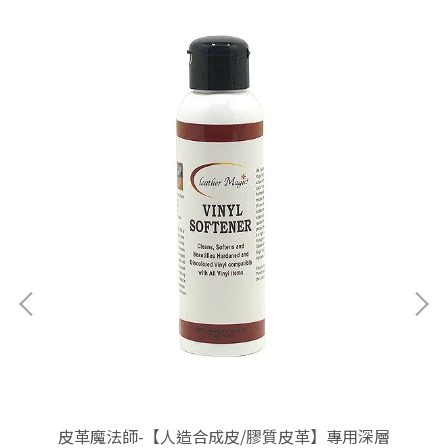
清潔
皮革魔法師-【人造合成皮/膠質皮革】專用深層
皮