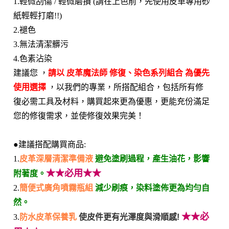
1.輕微刮傷 / 輕微磨損 (請在上色前，先使用皮革專用砂
紙輕輕打磨!!)
2.褪色
3.無法清潔髒污
4.色素沾染
建議您 ，
請以 皮革魔法師 修復、染色系列組合 為優先
使用選擇
，以我們的專業，所搭配組合，包括所有修
復必需工具及材料，購買起來更為優惠，更能充份滿足
您的修復需求，並使修復效果完美！
●建議搭配購買商品:
1.
皮革深層清潔準備液
避免塗刷過程，產生油花，影響
★★必用★★
附著度。
2.
簡便式廣角噴霧瓶組
減少刷痕，染料塗佈更為均勻自
然。
★★必
3.
防水皮革保養乳
使皮件更有光澤度與滑順感!