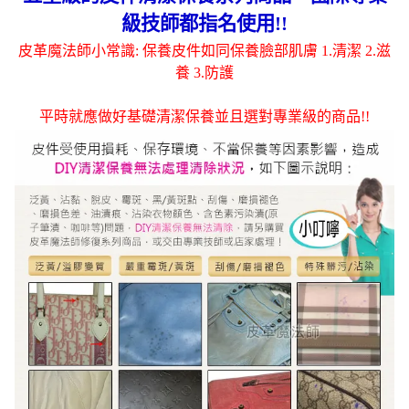
級技師都指名使用!!
皮革魔法師小常識: 保養皮件如同保養臉部肌膚 1.清潔 2.滋
養 3.防護
平時就應做好基礎清潔保養並且選對專業級的商品!!