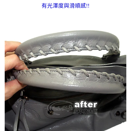
有光澤度與滑順感!!