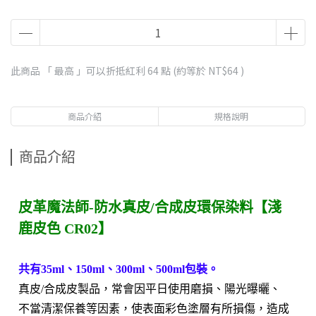
此商品 「 最高 」可以折抵紅利
64
點 (約等於
NT$64
)
商品介紹
規格說明
商品介紹
皮革魔法師-防水真皮/合成皮環保染料【淺
鹿皮色 CR02】
共有35ml、150ml、300ml、500ml包裝。
真皮/合成皮製品，常會因平日使用磨損、陽光曝曬、
不當清潔保養等因素，使表面彩色塗層有所損傷，造成