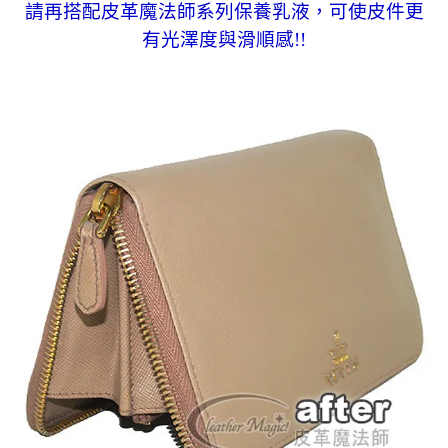
請再搭配皮革魔法師系列保養乳液，可使皮件更
有光澤度與滑順感!!