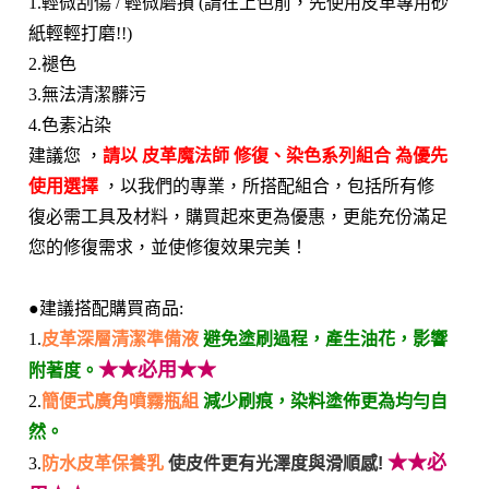
1.輕微刮傷 / 輕微磨損 (請在上色前，先使用皮革專用砂
紙輕輕打磨!!)
2.褪色
3.無法清潔髒污
4.色素沾染
建議您 ，
請以 皮革魔法師 修復、染色系列組合 為優先
使用選擇
，以我們的專業，所搭配組合，包括所有修
復必需工具及材料，購買起來更為優惠，更能充份滿足
您的修復需求，並使修復效果完美！
●建議搭配購買商品:
1.
皮革深層清潔準備液
避免塗刷過程，產生油花，影響
★★必用★★
附著度。
2.
簡便式廣角噴霧瓶組
減少刷痕，染料塗佈更為均勻自
然。
★★必
3.
防水皮革保養乳
使皮件更有光澤度與滑順感!