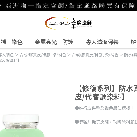
修補｜染色
金屬亮光｜防護
專人清潔保養
解
專人調色 ＞ 合成/膠質皮/橡膠
,
染/補色 ＞ 合成/膠質皮/橡膠
,
染/補色 ＞ 防水(
代客調染料】
【修復系列】防水真
皮/代客調染料】
●進行皮件整染復色最佳選擇!!
●依客戶提供皮樣，特調染料顏