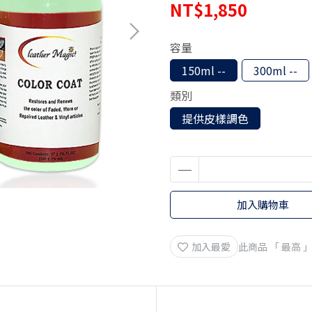
NT$1,850
容量
150ml --
300ml --
類別
提供皮樣調色
加入購物車
加入最愛
此商品 「 最高