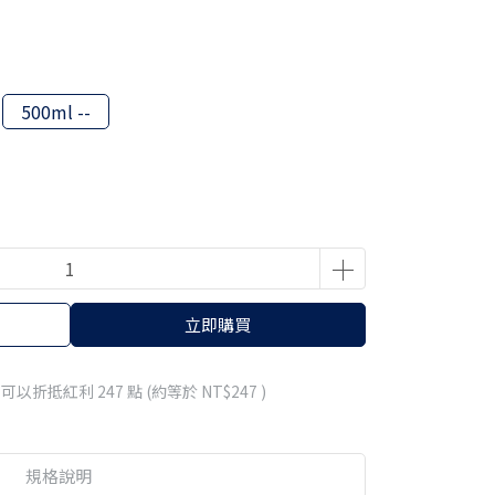
500ml --
立即購買
 」可以折抵紅利
247
點 (約等於
NT$247
)
規格說明