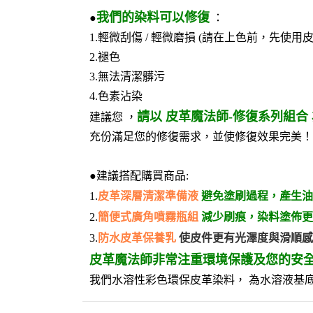
我們的染料可以修復
●
：
1.輕微刮傷 / 輕微磨損 (請在上色前，先使用
2.褪色
3.無法清潔髒污
4.色素沾染
請以 皮革魔法師-修復系列組合
建議您 ，
充份滿足您的修復需求，並使修復效果完美！
●建議搭配購買商品:
1.
皮革深層清潔準備液
避免塗刷過程，產生油
2.
簡便式廣角噴霧瓶組
減少刷痕，染料塗佈更
3.
防水皮革保養乳
使皮件更有光澤度與滑順感
皮革魔法師非常注重環境保護及您的安
我們水溶性彩色環保皮革染料， 為水溶液基