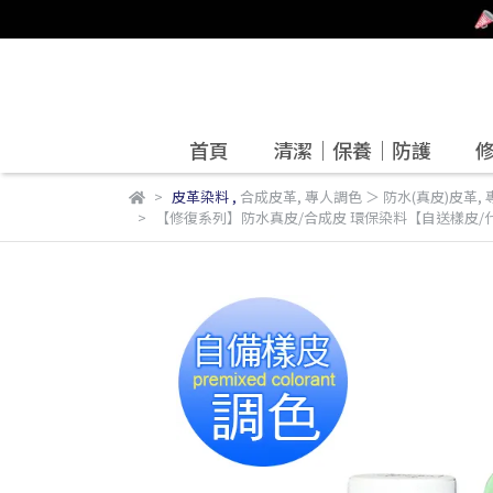
首頁
清潔｜保養｜防護
皮革染料
,
合成皮革
,
專人調色 ＞ 防水(真皮)皮革
,
【修復系列】防水真皮/合成皮 環保染料【自送樣皮/