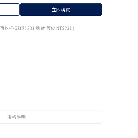
立即購買
 」可以折抵紅利
231
點 (約等於
NT$231
)
規格說明