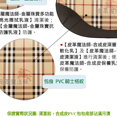
保證實際狀況圖- 清潔前，合成皮PVC包包底部沾滿污漬