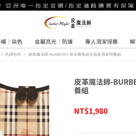
修補｜染色
金屬亮光｜防護
專人清潔保養
解
 ＞ 名牌包夾
皮革魔法師-BURBERRY 英系戰馬紋合成皮清潔保養組
皮革魔法師-BURB
養組
NT$1,980