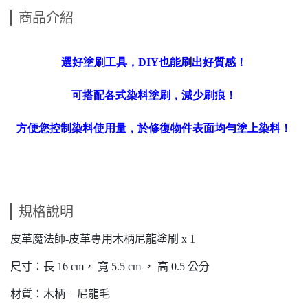
商品介紹
選好塗刷工具，DIY也能刷出好質感！
可搭配各式染料塗刷，減少刷痕！
方便您控制染料使用量，於修復物件表面
均勻
塗上染料！
規格說明
皮革魔法師-皮革專用木柄尼龍塗刷 x 1
尺寸：長 16 cm， 寬 5.5 cm ， 高 0.5 公分
材質：木柄 + 尼龍毛