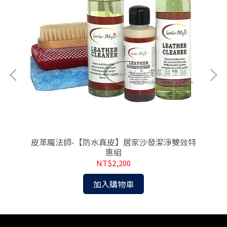
組
皮革魔法師-【防水真皮】居家沙發潔淨雙效特
皮
惠組
NT$2,200
加入購物車