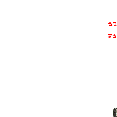
合成
面塗