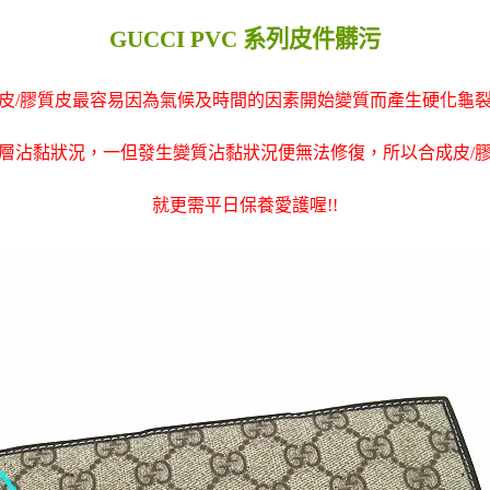
GUCCI PVC 系列皮件髒污
皮/膠質皮最容易因為氣候及時間的因素開始變質而產生硬化龜
層沾黏狀況，一但發生變質沾黏狀況便無法修復，所以合成皮/
就更需平日保養愛護喔!!