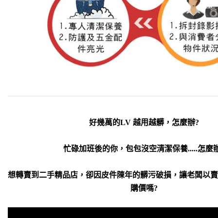
好幾萬的LV 越用越髒，怎麼辦?
忙碌加班後的你，包包沒空清潔保養.....怎麼
想轉賣到二手精品店，卻因皮件陳年的髒污破損，讓老闆以賣
購價嗎?