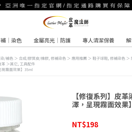
修補｜染色
金屬亮光｜防護
專人清潔保養
解
,
染/補色 ＞ 合成/膠質皮/橡膠
,
修補染色 ＞ 應用推薦 ＞ 鞋子球鞋
,
修補染色 ＞
皮革 ＞其它
,
工具配件
現霧面效果】35ml
【修復系列】皮革
澤，呈現霧面效果】
NT$198