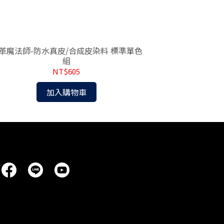
革魔法師-防水真皮/合成皮染料 標準單色
皮革魔法師-防
組
NT$605
加入購物車