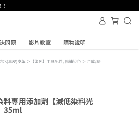
決問題
影片教室
購物說明
 防水(真皮)皮革 ＞【染色】工具配件
,
修補染色 ＞ 合成/膠
染料專用添加劑【減低染料光
35ml