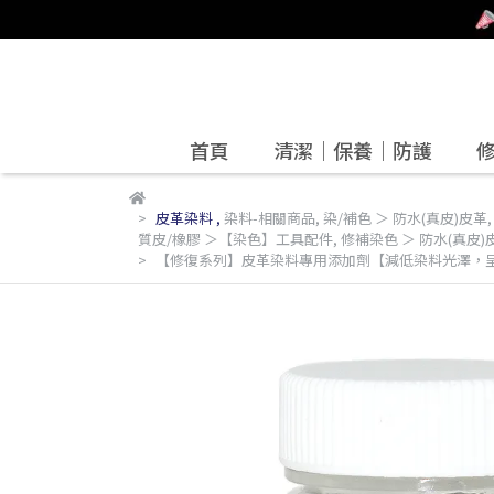
首頁
清潔｜保養｜防護
皮革染料
,
染料-相關商品
,
染/補色 ＞ 防水(真皮)皮革
質皮/橡膠 ＞【染色】工具配件
,
修補染色 ＞ 防水(真皮)
【修復系列】皮革染料專用添加劑【減低染料光澤，呈