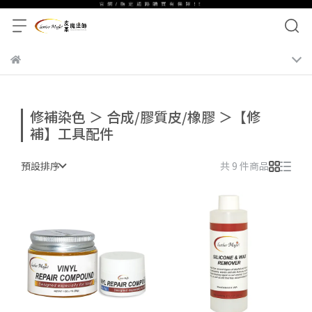
修補染色 ＞ 合成/膠質皮/橡膠 ＞【修
補】工具配件
預設排序
共 9 件商品