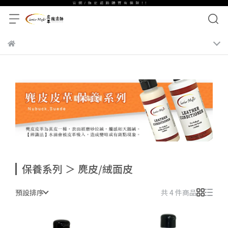
保養系列 ＞ 麂皮/絨面皮
預設排序
共 4 件商品